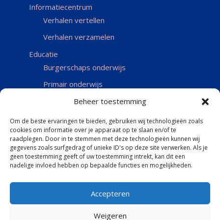
Informatiecentrum
Verhalen vertellen
Verhalen verzamelen
Educatie
Burgerschaps onderwijs
Primair onderwijs
Voortgezet onderwijs
Beheer toestemming
Over ons
Om de beste ervaringen te bieden, gebruiken wij technologieën zoals
cookies om informatie over je apparaat op te slaan en/of te
Beleidsplan
raadplegen. Door in te stemmen met deze technologieën kunnen wij
Financieel overzicht
gegevens zoals surfgedrag of unieke ID's op deze site verwerken. Als je
geen toestemming geeft of uw toestemming intrekt, kan dit een
Actueel
nadelige invloed hebben op bepaalde functies en mogelijkheden.
Contact
Accepteren
Weigeren