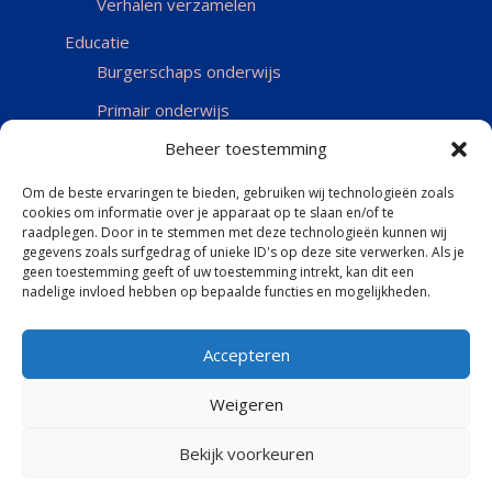
Verhalen verzamelen
Educatie
Burgerschaps onderwijs
Primair onderwijs
Voortgezet onderwijs
Beheer toestemming
Over ons
Om de beste ervaringen te bieden, gebruiken wij technologieën zoals
cookies om informatie over je apparaat op te slaan en/of te
Beleidsplan
raadplegen. Door in te stemmen met deze technologieën kunnen wij
Financieel overzicht
gegevens zoals surfgedrag of unieke ID's op deze site verwerken. Als je
geen toestemming geeft of uw toestemming intrekt, kan dit een
Actueel
nadelige invloed hebben op bepaalde functies en mogelijkheden.
Contact
Accepteren
Weigeren
Bekijk voorkeuren